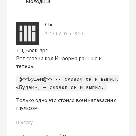
Молодцы!
Che
:
2018-02-05 в 08:59
Ты, Волк, зря.
Вот сравни код Информа раньше и
теперь:
@<<Будем@>> -- сказал он и выпил.
«Будем», — сказал он и выпил.
Только одно это стоило всей катавасии с
глулксом.
Reply