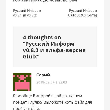
комментариях. До новых встреч!
Навигация
Русский Информ
Русский Информ
v0.8.1 (и v0.8.2)
Glulx v0.9.0 (бета)
по
записям
4 thoughts on
“
Русский Информ
v0.8.3 и альфа-версия
Glulx
”
Серый
:
2018-02-04 в 22:03
Я вообще Винфробз люблю, на нем
пойдет Глулкс? Выложите хоть файл для
пробы что ли.