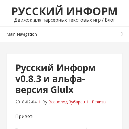
Skip
Skip
РУССКИЙ ИНФОРМ
to
to
navigation
content
Движок для парсерных текстовых игр / Блог
Main Navigation
Русский Информ
v0.8.3 и альфа-
версия Glulx
2018-02-04
By
Всеволод Зубарев
Релизы
Привет!