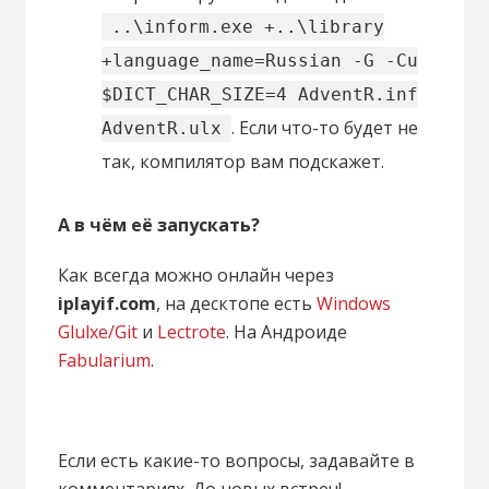
..\inform.exe +..\library
+language_name=Russian -G -Cu
$DICT_CHAR_SIZE=4 AdventR.inf
. Если что-то будет не
AdventR.ulx
так, компилятор вам подскажет.
А в чём её запускать?
Как всегда можно онлайн через
iplayif.com
, на десктопе есть
Windows
Glulxe/Git
и
Lectrote
. На Андроиде
Fabularium
.
Если есть какие-то вопросы, задавайте в