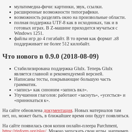
мультимедиа-фичи: картинки, звук, ссылки.
расширенные возможности типографики.
возможность разделять окно на произвольные области.
полная поддержка UTF-8 как в исходниках, так и в
готовых играх. В Z-машине приходится мучаться с
Windows 1251.
файлы игр до 4 гигабайт. В то время как формат .z8
поддерживает не более 512 килобайт.
Что нового в 0.9.0 (2018-08-09)
Стабилизирована поддержка Glulx. Теперь Glulx
является главной и рекомендуемой версией.
Написаны тесты, покрывающие большую часть
грамматик.
«запись» как синоним «запись вкл».
Улучшения глаголов: работают «заснуть», «усесться» и
«принюхаться к».
На сайте обновлена
документация
. Новых материалов там
нет, но, может быть, в ближайшее время они будут появляться.
На сайте появилась своя копия онлайн-плеера Parchment,
https://rinform.org/play/
. Можно запускать свои игры, например