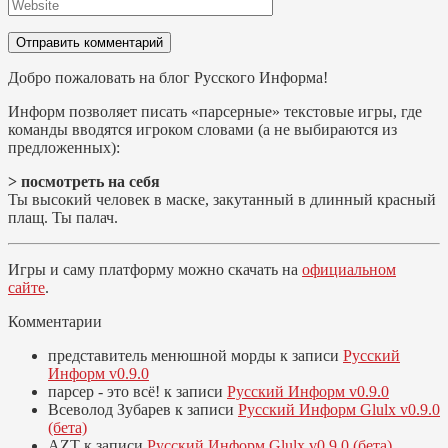
Добро пожаловать на блог Русского Информа!
Информ позволяет писать «парсерные» текстовые игры, где
команды вводятся игроком словами (а не выбираются из
предложенных):
> посмотреть на себя
Ты высокий человек в маске, закутанный в длинный красный
плащ. Ты палач.
Игры и саму платформу можно скачать на
официальном
сайте
.
Комментарии
представитель менюшной морды
к записи
Русский
Информ v0.9.0
парсер - это всё!
к записи
Русский Информ v0.9.0
Всеволод Зубарев
к записи
Русский Информ Glulx v0.9.0
(бета)
AZT
к записи
Русский Информ Glulx v0.9.0 (бета)