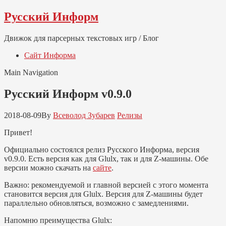
Skip
Skip
Русский Информ
to
to
navigation
content
Движок для парсерных текстовых игр / Блог
Сайт Информа
Main Navigation
Русский Информ v0.9.0
2018-08-09
By
Всеволод Зубарев
Релизы
Привет!
Официально состоялся релиз Русского Информа, версия
v0.9.0. Есть версия как для Glulx, так и для Z-машины. Обе
версии можно скачать на
сайте
.
Важно: рекомендуемой и главной версией с этого момента
становится версия для Glulx. Версия для Z-машины будет
параллельно обновляться, возможно с замедлениями.
Напомню преимущества Glulx: