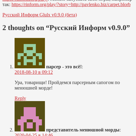
так:
https://rinform.org/play/?story=http://pavlenko.biz/carpet.blorb
Навигация
Русский Информ Glulx v0.9.0 (бета)
по
2 thoughts on “
Русский Информ v0.9.0
”
записям
парсер - это всё!
:
2018-08-10 в 09:12
Ура, товарищи! Пройдемся парсерным сапогом по
менюшней морде!
Reply
представитель менюшной морды
:
2020-04-25 в 14:46