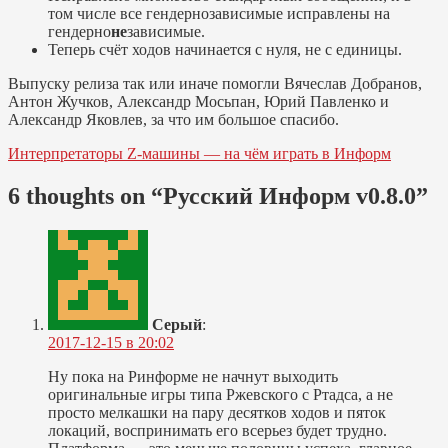
том числе все гендернозависимые исправлены на
гендерно
не
зависимые.
Теперь счёт ходов начинается с нуля, не с единицы.
Выпуску релиза так или иначе помогли Вячеслав Добранов,
Антон Жучков, Александр Мосьпан, Юрий Павленко и
Александр Яковлев, за что им большое спасибо.
Навигация
Интерпретаторы Z-машины — на чём играть в Информ
по
6 thoughts on “
Русский Информ v0.8.0
”
записям
Серый
:
2017-12-15 в 20:02
Ну пока на Ринформе не начнут выходить
оригинальные игры типа Ржевского с Ртадса, а не
просто мелкашки на пару десятков ходов и пяток
локаций, воспринимать его всерьез будет трудно.