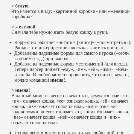
> белую
Что имеется в виду: «картонной коробки» или «железной
коробки»?
> железной
Сначала тебе нужно взять белую кошку в руки.
Корректно работает «читать в [книге]» («посмотреть в»).
Раньше это интерпретировалось как «читать восток».
Добавлены падежные формы для самого игрока («себя»,
«собой» и т.д.) при выводе.
Добавлены падежные формы местоимений (для ввода).
Теперь парсер поймёт «ему», «им», «ей», «ими», «нём»
и «ней». В любой момент проверить, что они означают,
можно командой
имена!
.
> имена!
В данный момент: «его» означает кот, «ему» означает кот,
«им» означает кошка, «ее» означает кошка, «ей» означает
кошка, «их» означает головоломки, «ими» означает
головоломки, «него» означает кот, «нем» означает кошка,
«нее» означает кошка, «ней» означает кошка и «них»
означает головоломки.
Исправлено множество стандартных сообщений, и в