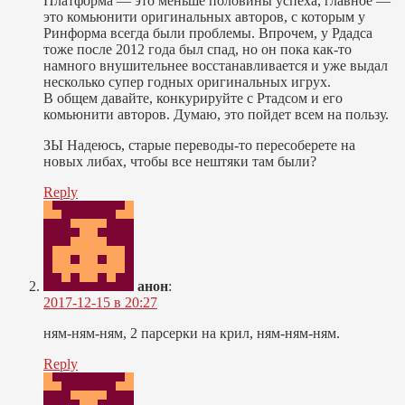
Платформа — это меньше половины успеха, главное —
это комьюнити оригинальных авторов, с которым у
Ринформа всегда были проблемы. Впрочем, у Рдадса
тоже после 2012 года был спад, но он пока как-то
намного внушительнее восстанавливается и уже выдал
несколько супер годных оригинальных игрух.
В общем давайте, конкурируйте с Ртадсом и его
комьюнити авторов. Думаю, это пойдет всем на пользу.
ЗЫ Надеюсь, старые переводы-то пересоберете на
новых либах, чтобы все нештяки там были?
Reply
анон
:
2017-12-15 в 20:27
ням-ням-ням, 2 парсерки на крил, ням-ням-ням.
Reply