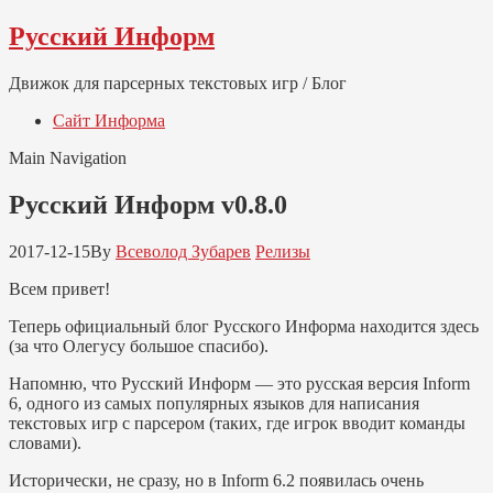
Skip
Skip
Русский Информ
to
to
navigation
content
Движок для парсерных текстовых игр / Блог
Сайт Информа
Main Navigation
Русский Информ v0.8.0
2017-12-15
By
Всеволод Зубарев
Релизы
Всем привет!
Теперь официальный блог Русского Информа находится здесь
(за что Олегусу большое спасибо).
Напомню, что Русский Информ — это русская версия Inform
6, одного из самых популярных языков для написания
текстовых игр с парсером (таких, где игрок вводит команды
словами).
Исторически, не сразу, но в Inform 6.2 появилась очень