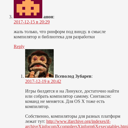
анон
:
2017-12-15 в 20:29
жаль только, что ринформ под винду. в смысле
компилятор и библиотека для разработки
Reply
Всеволод Зубарев
:
2017-12-19 в 20:42
Игры билдятся и на Линуксе, достаточно найти
или собрать компилятор самому. Синтаксис
команд не меняется. Для OS X тоже есть
компилятор.
Собственно, компиляторы для разных платформ
лежат тут:
http://www.ifarchive.org/indexes/if-
archiveXinfocomXcompilersXinform6Xexecutables.htm