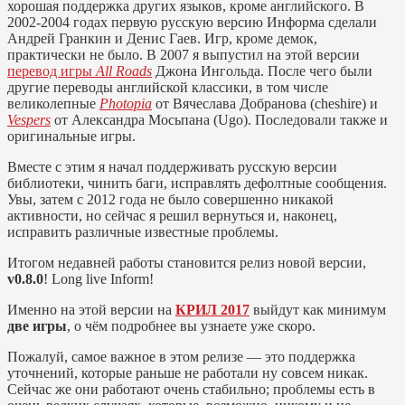
хорошая поддержка других языков, кроме английского. В
2002-2004 годах первую русскую версию Информа сделали
Андрей Гранкин и Денис Гаев. Игр, кроме демок,
практически не было. В 2007 я выпустил на этой версии
перевод игры
All Roads
Джона Ингольда. После чего были
другие переводы английской классики, в том числе
великолепные
Photopia
от Вячеслава Добранова (cheshire) и
Vespers
от Александра Мосьпана (Ugo). Последовали также и
оригинальные игры.
Вместе с этим я начал поддерживать русскую версии
библиотеки, чинить баги, исправлять дефолтные сообщения.
Увы, затем с 2012 года не было совершенно никакой
активности, но сейчас я решил вернуться и, наконец,
исправить различные известные проблемы.
Итогом недавней работы становится релиз новой версии,
v0.8.0
! Long live Inform!
Именно на этой версии на
КРИЛ 2017
выйдут как минимум
две игры
, о чём подробнее вы узнаете уже скоро.
Пожалуй, самое важное в этом релизе — это поддержка
уточнений, которые раньше не работали ну совсем никак.
Сейчас же они работают очень стабильно; проблемы есть в